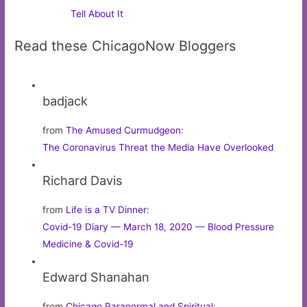
Tell About It
Read these ChicagoNow Bloggers
badjack
from
The Amused Curmudgeon
:
The Coronavirus Threat the Media Have Overlooked
Richard Davis
from
Life is a TV Dinner
:
Covid-19 Diary — March 18, 2020 — Blood Pressure
Medicine & Covid-19
Edward Shanahan
from
Chicago Paranormal and Spiritual
: