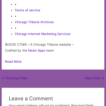
•
Terms of service
•
Chicago Tribune Archives
•
Chicago Internet Marketing Services
©2020 CTMG – A Chicago Tribune website –
Crafted by the
News Apps
team
Read More
Post
←
Previous Post
Next Post
→
navigation
Leave a Comment
Your email address will not be published.
Required fields