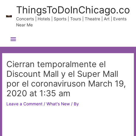
Skip
ThingsToDoInChicago.co
to
content
Concerts | Hotels | Sports | Tours | Theatre | Art | Events
Near Me
Main
Menu
Cierran temporalmente el
Discount Mall y el Super Mall
por el coronaviruson March 19,
2020 at 1:35 am
Leave a Comment
/
What's New
/ By